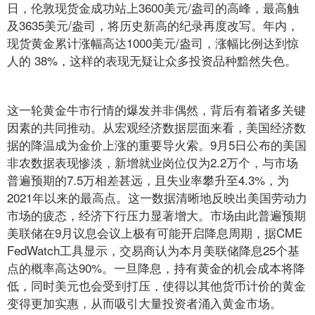
日，伦敦现货金成功站上3600美元/盎司的高峰，最高触
及3635美元/盎司，将历史新高的纪录再度改写。年内，
现货黄金累计涨幅高达1000美元/盎司，涨幅比例达到惊
人的 38%，这样的表现无疑让众多投资品种黯然失色。
这一轮黄金牛市行情的爆发并非偶然，背后有着诸多关键
因素的共同推动。从宏观经济数据层面来看，美国经济数
据的降温成为金价上涨的重要导火索。9月5日公布的美国
非农数据表现惨淡，新增就业岗位仅为2.2万个，与市场
普遍预期的7.5万相差甚远，且失业率攀升至4.3%，为
2021年以来的最高点。这一数据清晰地反映出美国劳动力
市场的疲态，经济下行压力显著增大。市场由此普遍预期
美联储在9月议息会议上极有可能开启降息周期，据CME
FedWatch工具显示，交易商认为本月美联储降息25个基
点的概率高达90%。一旦降息，持有黄金的机会成本将降
低，同时美元也会受到打压，使得以其他货币计价的黄金
变得更加实惠，从而吸引大量投资者涌入黄金市场。