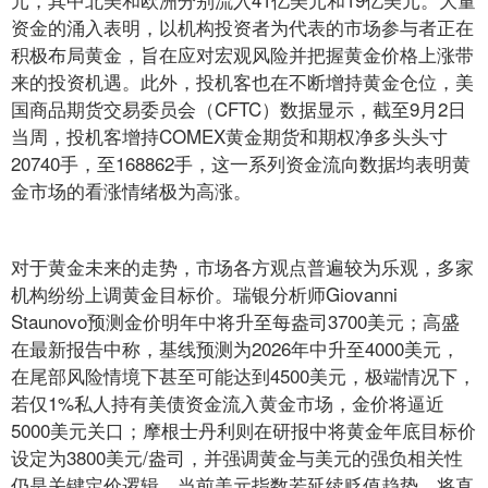
资金的涌入表明，以机构投资者为代表的市场参与者正在
积极布局黄金，旨在应对宏观风险并把握黄金价格上涨带
来的投资机遇。此外，投机客也在不断增持黄金仓位，美
国商品期货交易委员会（CFTC）数据显示，截至9月2日
当周，投机客增持COMEX黄金期货和期权净多头头寸
20740手，至168862手，这一系列资金流向数据均表明黄
金市场的看涨情绪极为高涨。
对于黄金未来的走势，市场各方观点普遍较为乐观，多家
机构纷纷上调黄金目标价。瑞银分析师Giovanni
Staunovo预测金价明年中将升至每盎司3700美元；高盛
在最新报告中称，基线预测为2026年中升至4000美元，
在尾部风险情境下甚至可能达到4500美元，极端情况下，
若仅1%私人持有美债资金流入黄金市场，金价将逼近
5000美元关口；摩根士丹利则在研报中将黄金年底目标价
设定为3800美元/盎司，并强调黄金与美元的强负相关性
仍是关键定价逻辑，当前美元指数若延续贬值趋势，将直